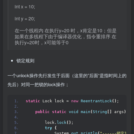
int x = 10;
int y = 20;
在一个线程内 在执行y=20 时，x肯定是10；但是
如果在多线程下由于编译器优化，指令重排序 在
执行y=20时，x可能等于0
锁定规则
一个unlock操作先行发生于后面（这里的”后面“是指时间上的
先后）对同一把锁的lock操作；
static
 Lock lock = 
new
ReentrantLock
()
;
public
static
void
main
(
String
[]
 args
)
{
        lock.
lock
()
;
try
{
            System.
out
.
println
(
"------锁定1"
)
;