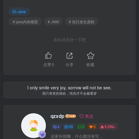
Java
# java内存模型
# JMM
# 先行发生原则
喜欢就支持一下吧
点赞
5
分享
收藏
I only smile very joy, sorrow will not be see.
我只有笑的很欢，忧伤才不会被看穿
qzxdp
关注
4
59
0
3
5.2W+
这家伙很懒，什么都没有写...