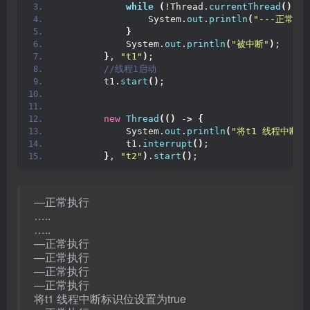
while
(
!Thread.
currentThread
()
.
is
                System.
out
.
println
(
"---正常执行
}
            System.
out
.
println
(
"被中断"
)
;
}
, 
"t1"
)
;
 //线程1启动
        t1.
start
()
;
new
Thread
(()
 -
>
{
            System.
out
.
println
(
"将t1 线程中断标
            t1.
interrupt
()
;
}
, 
"t2"
)
.
start
()
;
—正常执行
…..
…..
—正常执行
—正常执行
—正常执行
—正常执行
将t1 线程中断标识位设置为true