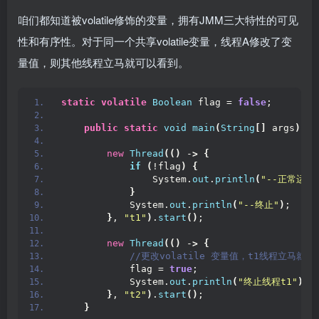
咱们都知道被volatile修饰的变量，拥有JMM三大特性的可见
性和有序性。对于同一个共享volatile变量，线程A修改了变
量值，则其他线程立马就可以看到。
static
volatile
Boolean
 flag = 
false
;
public
static
void
main
(
String
[]
 args
)
{
new
Thread
(()
 -
>
{
if
(
!flag
)
{
                System.
out
.
println
(
"--正常运行
}
            System.
out
.
println
(
"--终止"
)
;
}
, 
"t1"
)
.
start
()
;
new
Thread
(()
 -
>
{
 //更改volatile 变量值，t1线程立马就能
            flag = 
true
;
            System.
out
.
println
(
"终止线程t1"
)
;
}
, 
"t2"
)
.
start
()
;
}