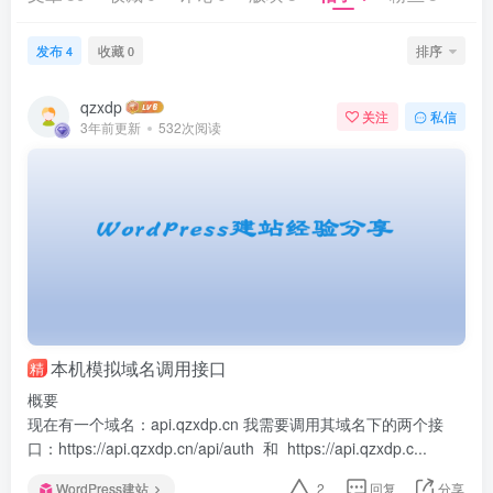
发布
收藏
排序
4
0
qzxdp
关注
私信
3年前更新
532次阅读
本机模拟域名调用接口
精
概要
现在有一个域名：api.qzxdp.cn 我需要调用其域名下的两个接
口：https://api.qzxdp.cn/api/auth 和 https://api.qzxdp.c...
WordPress建站
2
回复
分享