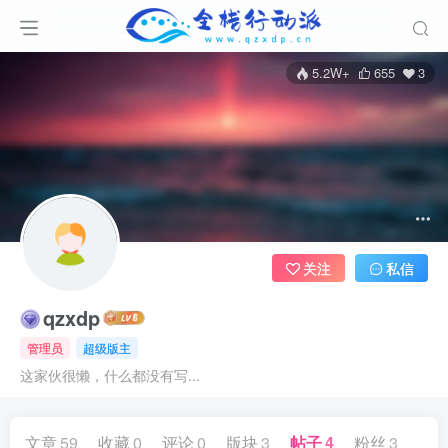
5.2W+
655
3
关注
私信
qzxdp
管理员
超级版主
这家伙很懒，什么都没有写...
文章
59
收藏
0
评论
0
版块
3
帖子
4
粉丝
3