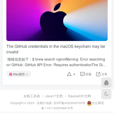
The GitHub credentials in the macOS keychain may be
invalid
​ 报错信息如下：$ brew search nginxWarning: Error searching
on GitHub: GitHub API Error: Requires authenticationThe Gi...
Mac操作
4
回复
分享
全栈工具箱
Java17文档
Squoosh中文网
Copyright © 2023 ·
全栈行动派
·
京ICP备2023009735号
·
京公网安
备 11011502006670号