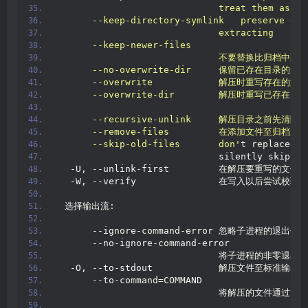
                             treat them as er
      --keep-directory-symlink   preserve exi
                             extracting
      --keep-newer-files
                             不要替换比归档
      --no-overwrite-dir     保留已存在目录的元
      --overwrite            解压时重写存在的文件
      --overwrite-dir        解压时重写已存在
      --recursive-unlink     解压目录之前先清
      --remove-files         在添加文件至归档
      --skip-old-files       don'
t replace ex
                             silently skip ov
  -U, --unlink-first         在解压要重写的文
  -W, --verify               在写入以后尝试校验
 选择输出流:
      --ignore-command-error 忽略子进程的退出代码
      --no-ignore-command-error
                             将子进程的非零
  -O, --to-stdout            解压文件至标准输出
      --to-command=COMMAND
                             将解压的文件通