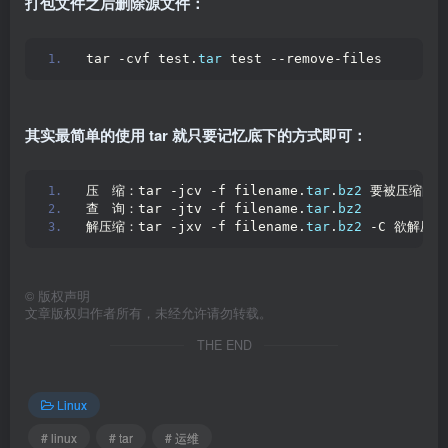
打包文件之后删除源文件：
tar -cvf test.
tar
 test --remove-files
其实最简单的使用 tar 就只要记忆底下的方式即可：
压　缩：tar -jcv -f filename.
tar
.
bz2
 要被压缩的
查　询：tar -jtv -f filename.
tar
.
bz2
解压缩：tar -jxv -f filename.
tar
.
bz2
 -C 欲解压
©
版权声明
文章版权归作者所有，未经允许请勿转载。
THE END
Linux
# linux
# tar
# 运维