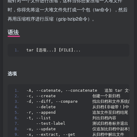
能针对一个文件进行压缩，这样当你想要压缩一大堆文件
时，你得先将这一大堆文件先打成一个包（tar命令），然后
再用压缩程序进行压缩（gzip bzip2命令）。
语法
tar 
[
选项...
]
[
FILE
]
...
选项
-A, --catenate, --concatenate   追加 tar 文件
-c, --create               创建一个新归档
-d, --diff, --compare      找出归档和文件系统的
    --delete               从归档
(
非磁带！
)
中删除
-r, --append               追加文件至归档结尾
-t, --list                 列出归档内容
    --test-label           测试归档卷标并退出
-u, --update               仅追加比归档中副本更
-x, --extract, --get       从归档中解出文件