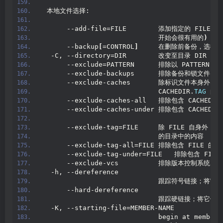
 本地文件选择:
      --add-file=FILE        添加指定的 FILE 
                             开始会很有用的
)
      --backup
[
=CONTROL
]
     在删除前备份，选择 C
  -C, --directory=DIR        改变至目录 DIR
      --exclude=PATTERN      排除以 PATTERN
      --exclude-backups      排除备份和锁文件
      --exclude-caches       除标识文件本身外
                             CACHEDIR.
TAG
 的
      --exclude-caches-all   排除包含 CACHEDIR
      --exclude-caches-under 排除包含 CACHEDIR
      --exclude-tag=FILE     除 FILE 自身外，
                             的目录中的内容
      --exclude-tag-all=FILE 排除包含 FILE 的
      --exclude-tag-under=FILE   排除包含 F
      --exclude-vcs          排除版本控制系统目录
  -h, --dereference
                             跟踪符号链接
      --hard-dereference
                             跟踪硬链接；将
  -K, --starting-file=MEMBER-NAME
                             begin at member 