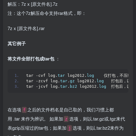
解压：7z x [原文件名].7z
注：这个7z解压命令支持rar格式，即：
7z x [原文件名].rar
其它例子
将文件全部打包成tar包
：
tar -cvf log.
tar
 log2012.
log
    仅打包，不压缩！
tar -zcvf log.
tar
.
gz
 log2012.
log
   打包后，以 g
tar -jcvf log.
tar
.
bz2
 log2012.
log
  打包后，以 b
在选项
之后的文件档名是自己取的，我们习惯上都
f
用 .tar 来作为辨识。 如果加
选项，则以.tar.gz或.tgz来代
z
表gzip压缩过的tar包；如果加
选项，则以.tar.bz2来作为
j