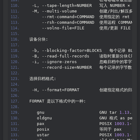
  -L, --tape-length=NUMBER   写入 NUMBER × 
102
  -M, --multi-volume         创建/列出/解压多
      --rmt-command=COMMAND  使用指定的 rmt CO
      --rsh-command=COMMAND  使用远程 COMMAND
      --volno-file=FILE      使用/更新 FILE 
 设备分块:
  -b, --blocking-factor=BLOCKS   每个记录 BLOC
  -B, --read-full-records    读取时重新分块
(
只对
  -i, --ignore-zeros         忽略归档中的零字节块
      --record-size=NUMBER   每个记录的字节数 N
 选择归档格式:
  -H, --format=FORMAT        创建指定格式的归档
 FORMAT 是以下格式中的一种:
    gnu                      GNU tar 
1.13
.
x
 
    oldgnu                   GNU 格式 as per t
    pax                      POSIX 
1003.1
-
200
    posix                    等同于 pax
    ustar                    POSIX 
1003.1
-
198