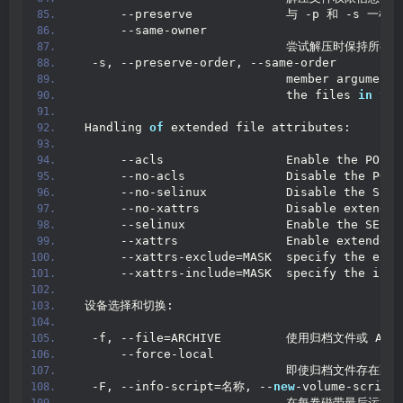
      --preserve             与 -p 和 -s 一样
      --same-owner
                             尝试解压时保持所
  -s, --preserve-order, --same-order
                             member arguments
                             the files 
in
 the
 Handling 
of
 extended file attributes:
      --acls                 Enable the POSIX
      --no-acls              Disable the POSI
      --no-selinux           Disable the SELi
      --no-xattrs            Disable extended
      --selinux              Enable the SELin
      --xattrs               Enable extended 
      --xattrs-exclude=MASK  specify the excl
      --xattrs-include=MASK  specify the incl
 设备选择和切换:
  -f, --file=ARCHIVE         使用归档文件或 ARC
      --force-local
                             即使归档文件
  -F, --info-script=名称, --
new
-volume-scrip
                             在每卷磁带最后运行