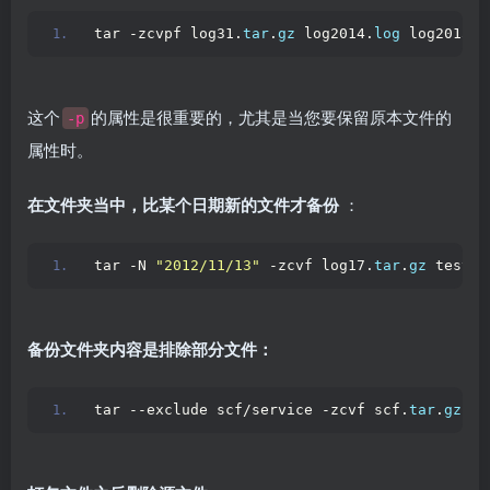
tar -zcvpf log31.
tar
.
gz
 log2014.
log
 log2015.
l
这个
的属性是很重要的，尤其是当您要保留原本文件的
-p
属性时。
在文件夹当中，比某个日期新的文件才备份
：
tar -N 
"2012/11/13"
 -zcvf log17.
tar
.
gz
 test
备份文件夹内容是排除部分文件：
tar --exclude scf/service -zcvf scf.
tar
.
gz
 sc