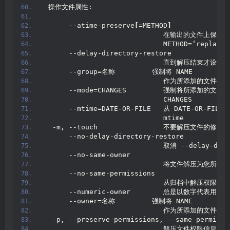
 操作文件属性:
      --atime-preserve
[
=METHOD
]
                             在输出的文件
                             METHOD=‘replace’
      --delay-directory-restore
                             直到解压结束
      --group=名称         强制将 NAME
                             作为所添加的文件
      --mode=CHANGES         强制将所添加的文件
(
                             CHANGES
      --mtime=DATE-OR-FILE   从 DATE-OR-F
                             mtime
  -m, --touch                不要解压文件的修改
      --no-delay-directory-restore
                             取消 --delay-di
      --no-same-owner
                             将文件解压为您所有
(
      --no-same-permissions
                             从归档中解压权
      --numeric-owner        总是以数字代表用户
      --owner=名称         强制将 NAME
                             作为所添加的文件的
  -p, --preserve-permissions, --same-permissi
                             解压文件权限信息
(
默