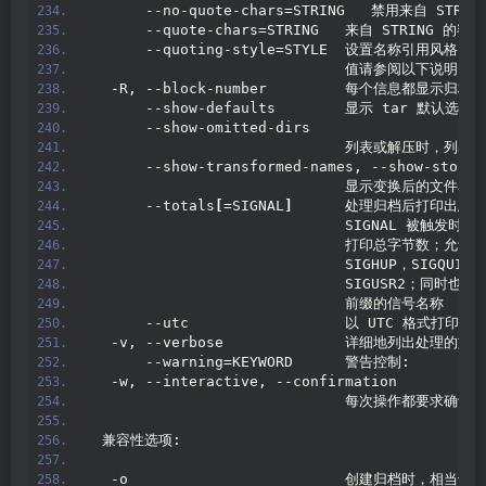
      --no-quote-chars=STRING   禁用来自 STR
      --quote-chars=STRING   来自 STRING 
      --quoting-style=STYLE  设置名称引用风格；有
                             值请参阅以下说明
  -R, --block-number         每个信息都显示归
      --show-defaults        显示 tar 默认选项
      --show-omitted-dirs
                             列表或解压时
      --show-transformed-names, --show-stored
                             显示变换后的文件
      --totals
[
=SIGNAL
]
      处理归档后打印出总
                             SIGNAL 被触发时带
                             打印总字节数；允许
                             SIGHUP，SIGQUIT
                             SIGUSR2；同时也
                             前缀的信号名称
      --utc                  以 UTC 格式打印
  -v, --verbose              详细地列出处理的文件
      --warning=KEYWORD      警告控制:
  -w, --interactive, --confirmation
                             每次操作都要求确认
 兼容性选项:
  -o                         创建归档时，相当于