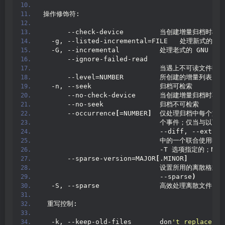
操作修饰符:
      --check-device         当创建增量归档时
  -g, --listed-incremental=FILE   处理新式的
  -G, --incremental          处理老式的 GNU
      --ignore-failed-read
                             当遇上不可读文
      --level=NUMBER         所创建的增量列表
  -n, --seek                 归档可检索
      --no-check-device      当创建增量归档时
      --no-seek              归档不可检索
      --occurrence
[
=NUMBER
]
  仅处理归档中每个文件的
                             个事件；仅当与以下子
                             --diff, --extra
                             中的一个
                             -T 选项指定的；NU
      --sparse-version=MAJOR
[
.MINOR
]
                             设置所用的离散格式
                             --sparse
)
  -S, --sparse               高效处理离散文件
 重写控制:
  -k, --keep-old-files       don
't replace ex