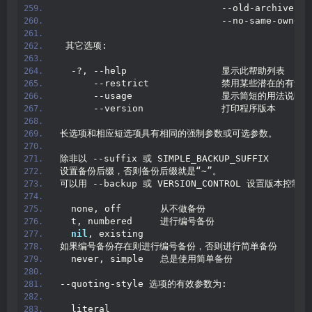
                             --old-archi
                             --no-same-owner
 其它选项:
  -?, --help                 显示此帮助列表
      --restrict             禁用某些潜在的有
      --usage                显示简短的用法说明
      --version              打印程序版本
长选项和相应短选项具有相同的强制参数或可选参数。
除非以 --suffix 或 SIMPLE_BACKUP_SUFFIX
设置备份后缀，否则备份后缀就是“~”。
可以用 --backup 或 VERSION_CONTROL 设置版本控
  none, off       从不做备份
  t, numbered     进行编号备份
nil
, existing
如果编号备份存在则进行编号备份，否则进行简单备份
  never, simple   总是使用简单备份
--quoting-style 选项的有效参数为:
  literal