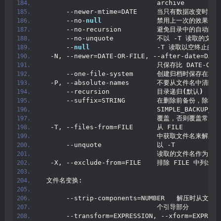
                             archive
      --newer-mtime=DATE     当只有数据改变时
      --no-
null
              禁用上一次的效果 --
      --no-recursion         避免目录中的自动降级
      --no-unquote           不以 -T 读取的
      --
null
                 -T 读取以空终止的
  -N, --newer=DATE-OR-FILE, --after-date=DATE
                             只保存比 DATE-O
      --one-file-system      创建归档时保存在
  -P, --absolute-names       不要从文件名中清除
      --recursion            目录递归
(
默认
)
      --suffix=STRING        在删除前备份，除
                             SIMPLE_BACKUP_SU
                             覆盖，否则覆盖常用
  -T, --files-from=FILE      从 FILE
                             中获取文件名来解
      --unquote              以 -T
                             读取的文件名作为引
  -X, --exclude-from=FILE    排除 FILE 中列出
 文件名变换:
      --strip-components=NUMBER   解压时从文件
                             个引导部分
      --transform=EXPRESSION, --xform=EXPRESS