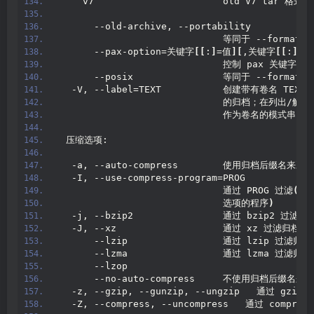
    v7                       old V7 tar 格式
      --old-archive, --portability
                             等同于 --format=v
      --pax-option=关键字
[[
:
]
=值
][
,关键字
[[
:
]
=值
                             控制 pax 关键字
      --posix                等同于 --format=p
  -V, --label=TEXT           创建带有卷名 TEXT
                             的归档；在列出/解
                             作为卷名的模式串
 压缩选项:
  -a, --auto-compress        使用归档后缀名来
  -I, --use-compress-program=PROG
                             通过 PROG 过滤
(
必
                             选项的程序
)
  -j, --bzip2                通过 bzip2 过滤归
  -J, --xz                   通过 xz 过滤归档
      --lzip                 通过 lzip 过滤归档
      --lzma                 通过 lzma 过滤归档
      --lzop
      --no-auto-compress     不使用归档后缀名
  -z, --gzip, --gunzip, --ungzip   通过 gzi
  -Z, --compress, --uncompress   通过 compre