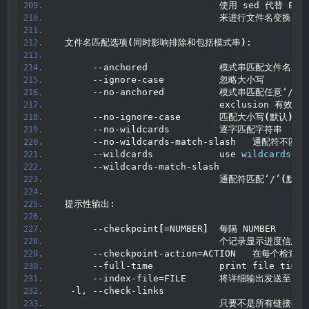
                             使用 sed 代替 EXPR
                             来进行文件名变换
 文件名匹配选项
(
同时影响排除和包括模式串
)
:
      --anchored             模式串匹配文件名头部
      --ignore-case          忽略大小写
      --no-anchored          模式串匹配任意‘/’
                             exclusion 有效
)
      --no-ignore-case       匹配大小写
(
默认
)
      --no-wildcards         逐字匹配字符串
      --no-wildcards-match-slash   通配符不匹配
      --wildcards            use 
wildcards
(
d
      --wildcards-match-slash
                             通配符匹配‘/’
(
默认
 提示性输出:
      --checkpoint
[
=NUMBER
]
  每隔 NUMBER
                             个记录显示进度信息
(
      --checkpoint-action=ACTION   在每个检查
      --full-time            print file time 
      --index-file=FILE      将详细输出发送至 FI
  -l, --check-links
                             只要不是所有链