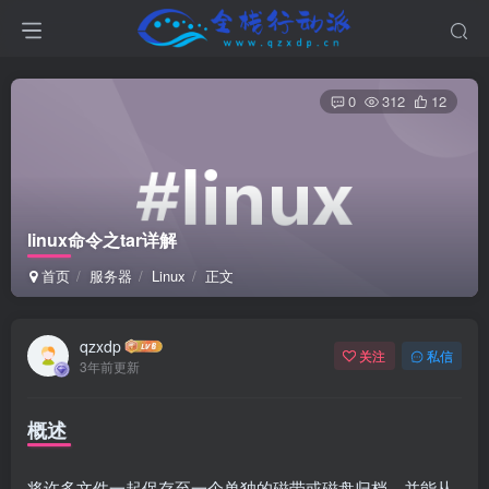
0
312
12
linux命令之tar详解
首页
服务器
Linux
正文
qzxdp
关注
私信
3年前更新
概述
将许多文件一起保存至一个单独的磁带或磁盘归档，并能从