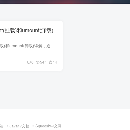
nt(挂载)和umount(卸载)
linux命令之mount(挂载)和umount(卸载)详解，通过语法+实例详解，一篇带走。
0
547
14
箱
Java17文档
Squoosh中文网