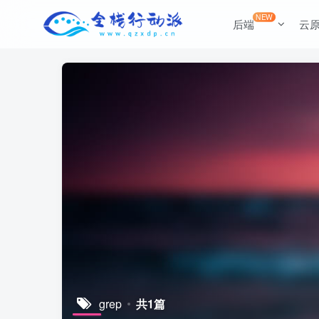
NEW
后端
云
grep
共1篇