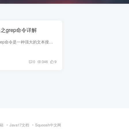
客之grep命令详解
Linux命令三剑客之grep命令是一种强大的文本搜索工具，它能使用正则表达式搜索文本，并把匹配的行打印出来。用于过滤/搜索的特定字符。可使用正则表达式能配合多种命令使用，使用上十分灵活。
0
346
9
箱
Java17文档
Squoosh中文网