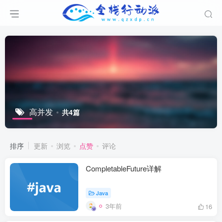
高并发
共4篇
排序
更新
浏览
点赞
评论
CompletableFuture详解
Java
3年前
16