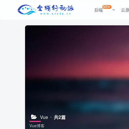
NEW
后端
云
Vue
共2篇
Vue博客