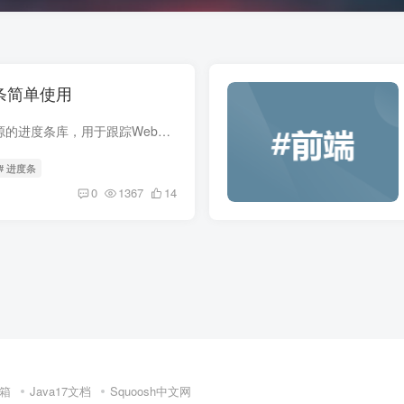
进度条简单使用
NProgress是一个开源的进度条库，用于跟踪Web应用程序和API的加载进度。NProgress允许您在网页上显示一个进度条，其颜色和长度可以自定义，以便更好地显示加载进度。
# 进度条
0
1367
14
箱
Java17文档
Squoosh中文网