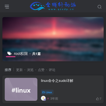
root权限
共1篇
排序
更新
浏览
点赞
评论
linux命令之sudo详解
Linux
3年前
7