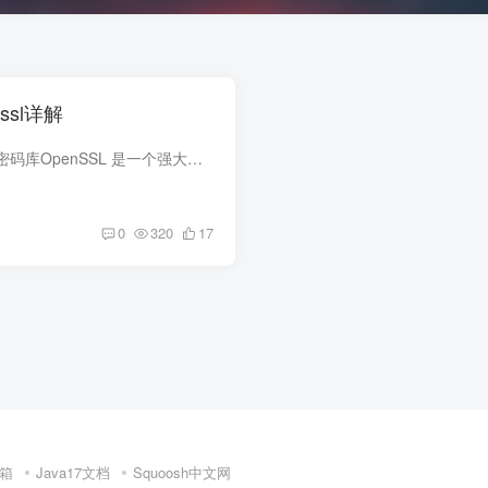
nssl详解
强大的安全套接字层密码库OpenSSL 是一个强大的安全套接字层密码库，囊括主要的密码算法、常用的密钥和证书封装管理功能及SSL协议，并提供丰富的应用程序供测试或其它目的使用
0
320
17
箱
Java17文档
Squoosh中文网