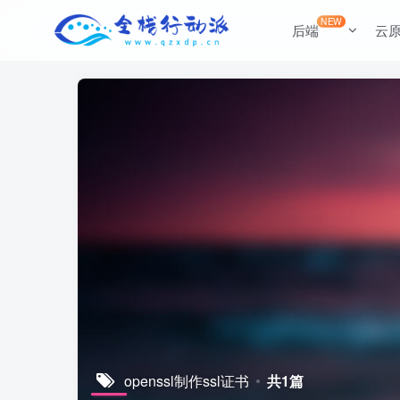
NEW
后端
云
openssl制作ssl证书
共1篇