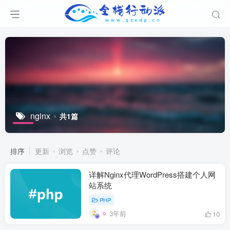
nginx
共1篇
排序
更新
浏览
点赞
评论
详解Nginx代理WordPress搭建个人网
站系统
PHP
3年前
10