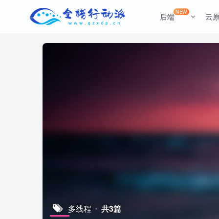
NEW
后端
云
多线程
共3篇