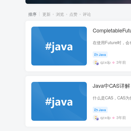
排序
更新
浏览
点赞
评论
CompletableFu
Java
qzxdp
3年前
Java中CAS详解
Java
qzxdp
3年前