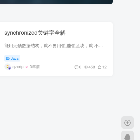
synchronized关键字全解
能用无锁数据结构，就不要用锁;能锁区块，就 不要锁整个方法体;能用对象锁，就不要用类锁。无锁最好，有锁也要控制锁的范围。锁的范围大小：方法内区块锁
Java
qzxdp
3年前
0
458
12