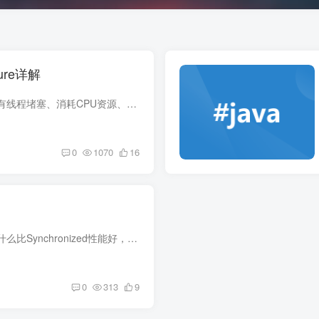
ture详解
在使用Future时，会有线程堵塞、消耗CPU资源、多个任务不能顺序执行等局限，在jdk8中推出了加强版本的Future叫CompletableFuture解决了这些使用局限，本篇文章详细解释CompletableFuture的设计...
0
1070
16
什么是CAS，CAS为什么比Synchronized性能好，CAS实现原理是什么，什么是自旋锁，CAS有什么缺点？什么是ABA问题，又是怎么解决ABA问题，本篇文章一一详解。
0
313
9